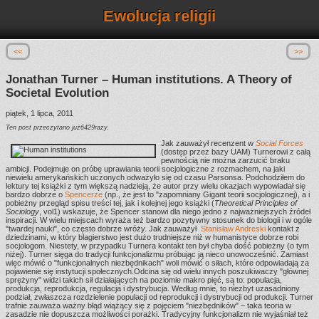
Ewolucja religii
<<
>>
Jonathan Turner – Human institutions. A Theory of
Societal Evolution
piątek, 1 lipca, 2011
Ten post przeczytano już6429razy.
Jak zauważył recenzent w
Social Forces
(dostęp przez bazy UAM) Turnerowi z całą
pewnością nie można zarzucić braku
ambicji. Podejmuje on próbę uprawiania teorii socjologiczne z rozmachem, na jaki
niewielu amerykańskich uczonych odważyło się od czasu Parsonsa. Podchodziłem do
lektury tej książki z tym większą nadzieją, że autor przy wielu okazjach wypowiadał się
bardzo dobrze o
Spencerze
(np., że jest to "zapomniany Gigant teorii socjologicznej), a i
pobieżny przegląd spisu treści tej, jak i kolejnej jego książki (
Theoretical Principles of
Sociology
, vol1) wskazuje, że Spencer stanowi dla niego jedno z najważniejszych źródeł
inspiracji. W wielu miejscach wyraża też bardzo pozytywny stosunek do biologii i w ogóle
"twardej nauki", co często dobrze wróży. Jak zauważył
Stanisław Andreski
kontakt z
dziedzinami, w który blagierstwo jest dużo trudniejsze niż w humanistyce dobrze robi
socjologom. Niestety, w przypadku Turnera kontakt ten był chyba dość pobieżny (o tym
niżej). Turner sięga do tradycji funkcjonalizmu próbując ją nieco unowocześnić. Zamiast
więc mówić o "funkcjonalnych niezbędnikach" woli mówić o siłach, które odpowiadają za
pojawienie się instytucji społecznych.Odcina się od wielu innych poszukiwaczy "głównej
sprężyny" widzi takich sił działających na poziomie makro pięć, są to: populacja,
produkcja, reprodukcja, regulacja i dystrybucja. Według mnie, to niezbyt uzasadniony
podział, zwłaszcza rozdzielenie populacji od reprodukcji i dystrybucji od produkcji. Turner
trafnie zauważa ważny błąd wiążący się z pojęciem "niezbędników" – taka teoria w
zasadzie nie dopuszcza możliwości porażki. Tradycyjny funkcjonalizm nie wyjaśniał też