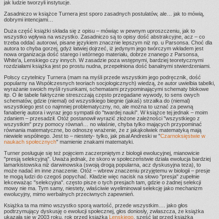
jak ludzie tworzyli instytucje.
Zasadniczo w książce Turnera jest sporo zasadnych postulatów, ale… jak to mówią,
dobrymi intencjami…
Duża część książki składa się z opisu – mówiąc w pewnym uproszczeniu, jak to
wszystko wpływa na wszystko. Zasadniczo są to opisy dość abstrakcyjne, acz – co
trzeba oddać autorowi, pisane językiem znacznie lepszym niż np. u Parsonsa. Choć dla
autora to chyba gorzej, gdyż łatwiej dojrzeć, iż jedynym jego twórczym wkładem jest
nowa organizacja dość starego i wtórnego materiału, dobrze znanego z Parsonsa,
White'a, Lenskiego czy innych. W zasadzie poza wstępnymi, bardziej teoretycznymi
rozdziałami książka jest po prostu nudna, przepełniona dość banalnymi stwierdzeniami.
Polscy czytelnicy Turnera (mam na myśli przede wszystkim jego podręcznik, dość
popularny na Współczesnych teoriach socjologicznych) wiedzą, że autor uwielbia tabelki,
wyrażanie swoich myśli rysunkami, schematami przypominającymi schematy blokowe
itp. O ile tabele faktycznie streszczają często przegadane wywody, to sens owych
schematów, gdzie (niemal) od wszystkiego biegnie (jakaś) strzałka do (niemal)
wszystkiego jest co najmniej problematyczny, no, ale można to uznać za pewną
fanaberię autora i wyraz jego sympatii do "twardej nauki". W książce tej jednak – moim
zdaniem – przesadził. Otóż postanowił wyrazić złożone zależności "wszystkiego z
wszystkim" przy pomocy równań… no właśnie, chyba tylko mających przypominać
równania matematyczne, bo odnoszę wrażenie, że z jakąkolwiek matematyką mają
niewiele wspólnego. Jest to – niestety- tylko, jak pisał Andreski w "
Czarnoksięstwie w
naukach społecznych
" mamienie znakami matematyki.
Turner posługuje się też pojęciem zaczerpniętym z biologii ewolucyjnej, mianowicie
"presją selekcyjną". Uważa jednak, że skoro w społeczeństwie działa ewolucja bardziej
lamarkistowska niż darwinowska (swoją drogą popularna, acz dyskusyjna teza), to
może nadać im inne znaczenie. Otóż – wbrew znaczeniu przyjętemu w biologii – presje
te mogą ludzi do czegoś popychać. Kładzie więc nacisk na słowo "presja" zupełnie
lekceważąc "selekcyjna". często pisze o tych presjach tam, gdzie o żadnej selekcji
mowy nie ma. Tym samy, niestety, właściwie wyeliminował selekcję jako mechanizm
ewolucyjny, mimo werbalnych przeciwnych zapewnień.
Książka ta ma mimo wszystko sporą wartość, przede wszystkim…. jako głos
podtrzymujący dyskusję o ewolucji społecznej, głos doniosły, zwłaszcza, że książka
ukazała się w 2003 roku, rok przed książką
Lenskiego
, sześć lat przed książką