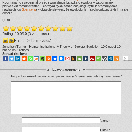
Rucimana no i siedem lat przed swoją drugą książką o ewolucji – wspomnianym
pierwszym tomem traktatu Teoretycznych zasad socjologii (tytuł z premedytacją
nawiązuje do
Spencera
) – okazuje się więc, że ewolucjonizm socjologiczny żyje i ma się
dobrze.
(415)
Rating: 10.0/
10
(3 votes cast)
Rating:
0
(from 0 votes)
Jonathan Turner - Human institutions. A Theory of Societal Evolution
,
10.0
out of
10
based on
3
ratings
Spread the love
0
Udostępnien
Leave a comment
Twój adres e-mail nie zostanie opublikowany.
Wymagane pola są oznaczone
*
Name
*
Email
*