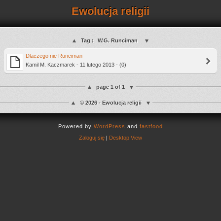
Ewolucja religii
Tag :
W.G. Runciman
Dlaczego nie Runciman
Kamil M. Kaczmarek - 11 lutego 2013 - (0)
page 1 of 1
© 2026 - Ewolucja religii
Powered by
WordPress
and
fastfood
Zaloguj się
|
Desktop View