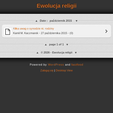
Ewolucja religii
Date :
październik 2015
Kilka uwag o synodzie nt. rodziny
Kamil M. Kaczmarek - 27 października 2015 - (0)
page 1 of 1
© 2026 - Ewolucja religii
Powered by
WordPress
and
fastfood
Zaloguj się
|
Desktop View