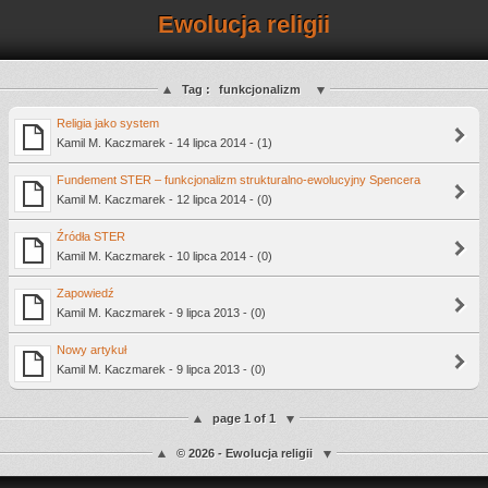
Ewolucja religii
Tag :
funkcjonalizm
Religia jako system
Kamil M. Kaczmarek - 14 lipca 2014 - (1)
Fundement STER – funkcjonalizm strukturalno-ewolucyjny Spencera
Kamil M. Kaczmarek - 12 lipca 2014 - (0)
Źródła STER
Kamil M. Kaczmarek - 10 lipca 2014 - (0)
Zapowiedź
Kamil M. Kaczmarek - 9 lipca 2013 - (0)
Nowy artykuł
Kamil M. Kaczmarek - 9 lipca 2013 - (0)
page 1 of 1
© 2026 - Ewolucja religii