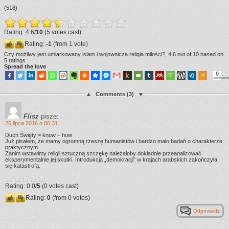
(518)
Rating: 4.6/
10
(5 votes cast)
Rating:
-1
(from 1 vote)
Czy możliwy jest umiarkowany islam i wojownicza religia miłości?
,
4.6
out of
10
based on
5
ratings
Spread the love
0
Udostępnien
Comments (3)
Flisz
pisze:
26 lipca 2016 o 06:31
Duch Święty = know – how
Już pisałem, że mamy ogromną rzeszę humanistów i bardzo mało badań o charakterze
praktycznym.
Zanim wstawimy religii sztuczną szczękę należałoby dokładnie przeanalizować
eksperymentalnie jej skutki. Introdukcja „demokracji” w krajach arabskich zakończyła
się katastrofą.
Rating: 0.0/
5
(0 votes cast)
Rating:
0
(from 0 votes)
Odpowiedz