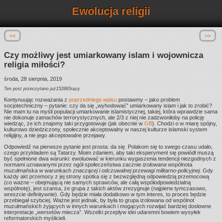
Ewolucja religii
<<
>>
Czy możliwy jest umiarkowany islam i wojownicza
religia miłości?
środa, 28 sierpnia, 2019
Ten post przeczytano już152883razy.
Kontynuując rozważania z
poprzedniego wpisu
postawmy – jako problem
socjotechniczny – pytanie: czy da się „wyhodować” umiarkowany islam i jak to zrobić?
Nie mam tu na myśli populacji umiarkowanie islamistycznej, takiej, która wprawdzie sama
nie dokonuje zamachów terrorystycznych, ale 2/3 z niej nie zadzwoniłoby na policję
wiedząc, że ich znajomy taki przygotowuje (jak obecnie w
GB
). Chodzi o w miarę spójny,
kulturowo dziedziczony, społecznie akceptowalny w naszej kulturze islamski system
religijny, a nie jego akceptowalne przejawy.
Odpowiedź na pierwsze pytanie jest prosta: da się. Polakom się to swego czasu udało,
czego przykładem są Tatarzy. Moim zdaniem, aby taki eksperyment się powiódł muszą
być spełnione dwa warunki: ewoluować w kierunku wygaszenia tendencji niezgodnych z
normami uznawanymi przez ogół społeczeństwa zacznie
izolowana
wspólnota
muzułmańska w warunkach
znaczącej i odczuwalnej przewagi militarno-policyjnej
. Gdy
każdy akt przemocy z jej strony spotka się z bezwzględną odpowiedzią przemocową
(co ważne – obejmującą nie samych sprawców, ale całą współodpowiedzialną
wspólnotę), jest szansa, że grupa z takich aktów zrezygnuje (najpierw tymczasowo,
wreszcie definitywnie). Gdy będzie miała dodatkowo w tym interes, to proces będzie
przebiegał szybciej. Ważne jest jednak, by była to grupa izolowana od wspólnot
muzułmańskich żyjących w innych warunkach i mogących rozwijać bardziej dosłowne
interpretacje „wersetów miecza”. Wszelki przepływ idei udaremni bowiem wysyłek
reformatorskich myślicieli.