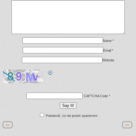
Name
*
Email
*
Website
CAPTCHA Code
*
Potwierdź, że nie jesteś spamerem
<<
>>