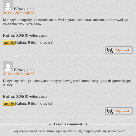
Flisz
pisze:
26 lipca 2016 o 06:55
Memetyka mogłaby odpowiedzieć na wiele pytań, ale została utopiona przez swojego
ojca i jego wychowanków.
Rating: 0.0/
5
(0 votes cast)
Rating:
0
(from 0 votes)
Odpowiedz
Flisz
pisze:
27 lipca 2016 o 05:57
Radykalny islam jest destylatem ropy naftowej, produktem toczącej się długotrwałej gry
o ropę.
Rating: 0.0/
5
(0 votes cast)
Rating:
0
(from 0 votes)
Odpowiedz
Leave a comment
Twój adres e-mail nie zostanie opublikowany.
Wymagane pola są oznaczone
*