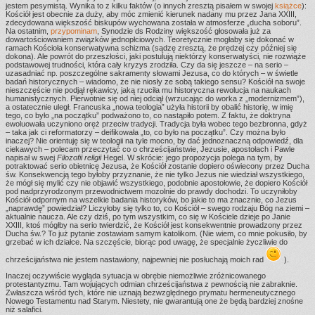
jestem pesymistą. Wynika to z kilku faktów (o innych zresztą pisałem w swojej
książce
):
Kościół jest obecnie za duży, aby móc zmienić kierunek nadany mu przez Jana XXIII,
zdecydowana większość biskupów wychowana została w atmosferze „ducha soboru”.
Na ostatnim,
przypominam
, Synodzie ds Rodziny większość głosowała już za
dowartościowaniem związków jednopłciowych. Teoretycznie mogłaby się dokonać w
ramach Kościoła konserwatywna schizma (sądzę zresztą, że prędzej czy później się
dokona). Ale powrót do przeszłości, jaki postulują niektórzy konserwatyści, nie rozwiąże
podstawowej trudności, która cały kryzys zrodziła. Czy da się jeszcze – na serio –
uzasadniać np. poszczególne sakramenty słowami Jezusa, co do których – w świetle
badań historycznych – wiadomo, że nie niosły ze sobą takiego sensu? Kościół na swoje
nieszczęście nie podjął rękawicy, jaką rzuciła mu historyczna rewolucja na naukach
humanistycznych. Pierwotnie się od niej odciął (wrzucając do worka z „modernizmem”),
a ostatecznie uległ. Francuska „nowa teologia” użyła historii by obalić historię, w imię
tego, co było „na początku” podważono to, co nastąpiło potem. Z faktu, że doktryna
ewoluowała uczyniono oręż przeciw tradycji. Tradycja była wobec tego bezbronna, gdyż
– taka jak ci reformatorzy – deifikowała „to, co było na początku”. Czy można było
inaczej? Nie orientuję się w teologii na tyle mocno, by dać jednoznaczną odpowiedź, dla
ciekawych – polecam przeczytać co o chrześcijaństwie, Jezusie, apostołach i Pawle
napisał w swej
Filozofii religii
Hegel. W skrócie: jego propozycja polega na tym, by
potraktować serio obietnicę Jezusa, że Kościół zostanie dopiero oświecony przez Ducha
św. Konsekwencją tego byłoby przyznanie, że nie tylko Jezus nie wiedział wszystkiego,
że mógł się mylić czy nie objawić wszystkiego, podobnie apostołowie, że dopiero Kościół
pod nadprzyrodzonym przewodnictwem mozolnie do prawdy dochodzi. To uczyniłoby
Kościół odpornym na wszelkie badania historyków, bo jakie to ma znacznie, co Jezus
„naprawdę” powiedział? Liczyłoby się tylko to, co Kościół – swego rodzaju Bóg na ziemi –
aktualnie naucza. Ale czy dziś, po tym wszystkim, co się w Kościele dzieje po Janie
XXIII, ktoś mógłby na serio twierdzić, że Kościół jest konsekwentnie prowadzony przez
Ducha św.? To już pytanie zostawiam samym katolikom. (Nie wiem, co mnie pokusiło, by
grzebać w ich działce. Na szczęście, biorąc pod uwagę, że specjalnie życzliwie do
chrześcijaństwa nie jestem nastawiony, najpewniej nie posłuchają moich rad
).
Inaczej oczywiście wygląda sytuacja w obrębie niemożliwie zróżnicowanego
protestantyzmu. Tam wojujących odmian chrześcijaństwa z pewnością nie zabraknie.
Zwłaszcza wśród tych, które nie uznają bezwzględnego prymatu hermeneutycznego
Nowego Testamentu nad Starym. Niestety, nie gwarantują one że będą bardziej znośne
niż salafici.