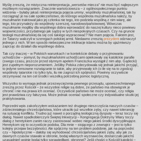
Myślę zresztą, że mistyczna reinterpretacja „wersetów miecza” nie musi być najlepszym
możliwym rozwiązaniem. Znacznie wartościowsza – z ogólnospołecznego punktu
widzenia – byłaby jakaś reinterpretacja pojęcia
ummy
, wspólnoty muzułmańskiej, tak by
rozciągnąć je na całe społeczeństwo, do którego wspólnota muzułmańska należy, by
muzułmanin traktował jako jej członka nie tego, kto podziela wspólną z nim wiarę, ale
tego, kto przynależy do wspólnoty szerszej, narodowo/państwowej. Wówczas
muzułmanie mogliby dla wspólnego dobra wprowadzić do naszej kultury nieco powiewu
wojowniczości, przydatnego jak sądzę w tych niespokojnych czasach. Czy na gruncie
teologii muzułmańskiej da się coś takiego wypracować? Nie mam pojęcia. Faktem jest,
że Tatarzy walczyli w szeregach polskiej armii. Niedawno zresztą
prezydent
odznaczył
jednego z nich. W ten sposób niebezpieczne inklinacje islamu można by ujażmiwszy
zaprząc do działań dla wspólnego dobra.
Tak czy inaczej – w Polskich warunkach i w kontekście debaty o przyjmowaniu
uchodźców – pomysł, by muzułmańskimi uchodźcami opiekowały się katolickie parafie
(swego czasu, jeszcze przed słynnym apelem Franciszka wystąpił z nim abp. Gądecki)
jest zupełnym nieporozumieniem. Jeśliby Polska zdecydowała się jednak jakichś przyjąć,
to jedyne sensowne rozwiązanie to takie, aby przyjmowały ich (o ile się na to zgodzą)
wspólnoty tatarskie i to tylko tylu, ilu nie zagrozi ich spójności. Powinny oczywiście
otrzymywać na ten cel środki i wszelką potrzebną pomoc logistyczną.
Wszystko to wymaga jednak przezwyciężenia pewnego przesądu, upowszechnianego
zresztą przez Kościół – że wszystkie religie są dobre, że państwo ma obowiązek je
chronić i nie ma prawa ich oceniać. Oczywiście państwo nie może oceniać, czy religia
jest prawdziwa czy fałszywa. Może jednak oceniać społeczne czy indywidualne skutki jej
praktykowania.
Poprzedni wpis zakończyłem wskazaniem też drugiego nieszczęścia naszych czasów –
zdziecinniałego chrześcijaństwa, które utraciło już wszelkie zęby, czy nawet tolerancję
na sytuację konfliktu. Trudno już nawet o porządną teologiczną dysputę – teraz toczy się
dialog. Nawet spadkobierczyni Świętej Inkwizycji – Kongregacja Doktryny Wiary toczy
dialog z heretykiem zanim raczy zastosować wobec niego jakieś środki dyscyplinujące.
Heretykom się to oczywiście podoba. Dla mnie – stojącego z zewnątrz – jest to tylko
kolejny przejaw bezzębności. Ale spójrzmy na ten problem podobnie, jak na poprzedni:
czy – hipotetycznie – dałoby się wyhodować chrześcijaństwu jakieś zęby, aby jak za
dawnych czasów stawało w obronie, bodaj własnych wyznawców, dostarczało jakichś
uzasadnień wojnie bodaj tylko sprawiedliwej, obronnej? Jeśli chodzi o Kościół katolicki –